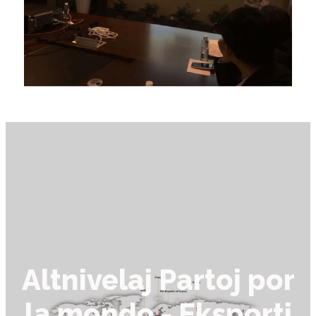
Altnivelaj Partoj por
la mondo - Eksporti