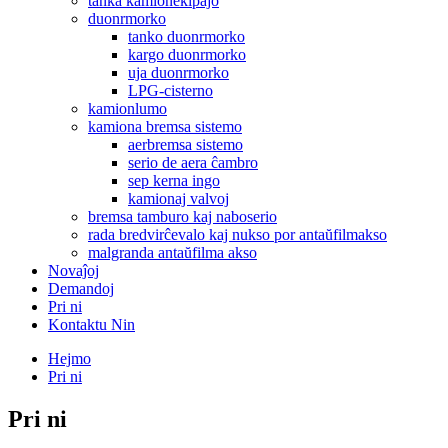
tanka kamionekipaĵo
duonrmorko
tanko duonrmorko
kargo duonrmorko
uja duonrmorko
LPG-cisterno
kamionlumo
kamiona bremsa sistemo
aerbremsa sistemo
serio de aera ĉambro
sep kerna ingo
kamionaj valvoj
bremsa tamburo kaj naboserio
rada bredvirĉevalo kaj nukso por antaŭfilmakso
malgranda antaŭfilma akso
Novaĵoj
Demandoj
Pri ni
Kontaktu Nin
Hejmo
Pri ni
Pri ni