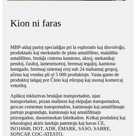
Kion ni faras
MBP-aŭtaj partoj specialiĝas pri la esplorado kaj disvolviĝo,
produktado kaj merkatado de plata antaŭfilmo, malaltlita
antaŭfilmo, brulaĵa cisterna kamiono, aksoj, mekanikaj
pendoj, ĉasiloj, lamenrisortoj, bremsaj tegaĵoj, kamiona
lumigado, bremsaj sistemaj eroj sub 24 malsamaj grupoj,
aĉetas kaj vendas pli ol 5 000 produktojn. Vasta gamo de
produktoj taŭgaj por Ĉinio kaj eŭropaj kaj usonaj komercaj
veturiloj.
Aplikoj inkluzivas brulaĵan transportadon, ujan
transportadon, pezan maŝinon kaj ekipaĵan transportadon,
grocan cementan transportadon, kamionajn kaj antaŭfilmajn
partojn pograndajn, kamionajn kaj antaŭfilmajn
prizorgadon, duonrmorkan fabrikadon. Kelkaj produktoj kaj
teknologioj akiris landajn patentojn kaj havas CE,
ISO16949, DOT, ADR, EMARK, SASO, SABRE,
SONCAP, COC-ATESTO.