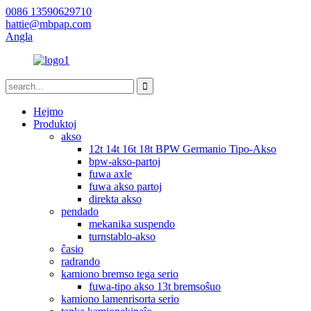
0086 13590629710
hattie@mbpap.com
Angla
Hejmo
Produktoj
akso
12t 14t 16t 18t BPW Germanio Tipo-Akso
bpw-akso-partoj
fuwa axle
fuwa akso partoj
direkta akso
pendado
mekanika suspendo
turnstablo-akso
ĉasio
radrando
kamiono bremso tega serio
fuwa-tipo akso 13t bremsoŝuo
kamiono lamenrisorta serio