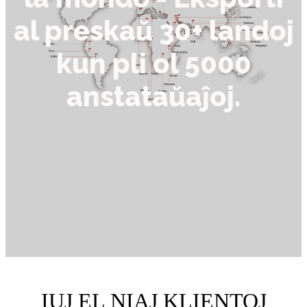
al preskaŭ 30+ landoj
kun pli ol 5000
anstataŭaĵoj.
IUJ EL NIAJ KLIENTOJ