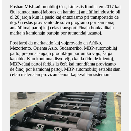
Foshan MBP-aŭtomobiloj Co., Ltd.estis fondita en 2017 kaj
ĉiuj samteamanoj laboras en kamionaj antaŭfilmindustrio pli
ol 20 jarojn kun la pasio kaj entuziasmo pri transportado de
iloj. Ĝi estas provizanto de solva programo por kamionaj
antaŭfilmaj partoj kaj celas transporti ĉinajn bonkvalitajn
markajn kamionajn partojn por tutmondaj uzantoj.
Post jaroj da merkatado kaj vojprovado en Afriko,
Mezoriento, Orienta Azio, Sudameriko, MBP-aŭtomobilaj
partoj preparis taŭgajn produktojn por unika vojo, ŝarĝa
kapablo. Kun kontinua disvolviĝo kaj la fido de klientoj,
MBP-aŭtaj partoj fariĝis la ĉefa kaj mondfama provizanto
de ĉinoj por kamionaj partoj. MBP-aŭtomobiloj establis sian
ĉefan materialan provizan ĉenon kaj kvalitan sistemon.