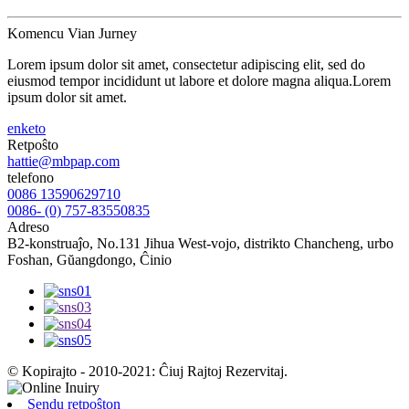
Komencu Vian Jurney
Lorem ipsum dolor sit amet, consectetur adipiscing elit, sed do
eiusmod tempor incididunt ut labore et dolore magna aliqua.Lorem
ipsum dolor sit amet.
enketo
Retpoŝto
hattie@mbpap.com
telefono
0086 13590629710
0086- (0) 757-83550835
Adreso
B2-konstruaĵo, No.131 Jihua West-vojo, distrikto Chancheng, urbo
Foshan, Gŭangdongo, Ĉinio
© Kopirajto - 2010-2021: Ĉiuj Rajtoj Rezervitaj.
Sendu retpoŝton