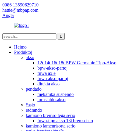
0086 13590629710
hattie@mbpap.com
Angla
Hejmo
Produktoj
akso
12t 14t 16t 18t BPW Germanio Tipo-Akso
bpw-akso-partoj
fuwa axle
fuwa akso partoj
direkta akso
pendado
mekanika suspendo
turnstablo-akso
ĉasio
radrando
kamiono bremso tega serio
fuwa-tipo akso 13t bremsoŝuo
kamiono lamenrisorta serio