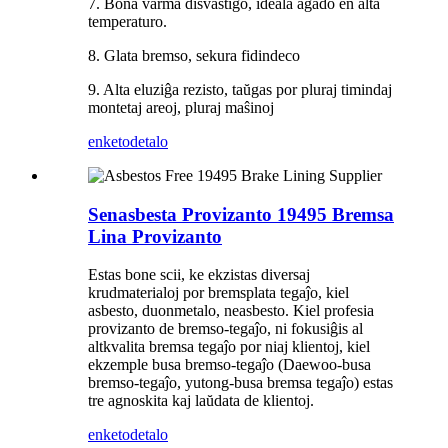
7. Bona varma disvastigo, ideala agado en alta
temperaturo.
8. Glata bremso, sekura fidindeco
9. Alta eluziĝa rezisto, taŭgas por pluraj timindaj
montetaj areoj, pluraj maŝinoj
enketo
detalo
Senasbesta Provizanto 19495 Bremsa
Lina Provizanto
Estas bone scii, ke ekzistas diversaj
krudmaterialoj por bremsplata tegaĵo, kiel
asbesto, duonmetalo, neasbesto. Kiel profesia
provizanto de bremso-tegaĵo, ni fokusiĝis al
altkvalita bremsa tegaĵo por niaj klientoj, kiel
ekzemple busa bremso-tegaĵo (Daewoo-busa
bremso-tegaĵo, yutong-busa bremsa tegaĵo) estas
tre agnoskita kaj laŭdata de klientoj.
enketo
detalo