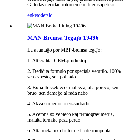
Ĝi ludas decidan rolon en ĉiuj bremsaj efikoj.
enketo
detalo
MAN Bremsa Tegaĵo 19496
La avantaĝo por MBP-bremsa tegaĵo:
1. Altkvalitaj OEM-produktoj
2. Dediĉita formulo por speciala veturilo, 100%
sen asbesto, sen poluado
3. Bona fleksebleco, malpeza, alta poreco, sen
bruo, sen damaĝo al rada nabo
4. Akva sorbemo, oleo-sorbado
5. Acetona solvebleco kaj termogravimetria,
malalta termika peza perdo.
6. Alta mekanika forto, ne facile rompebla