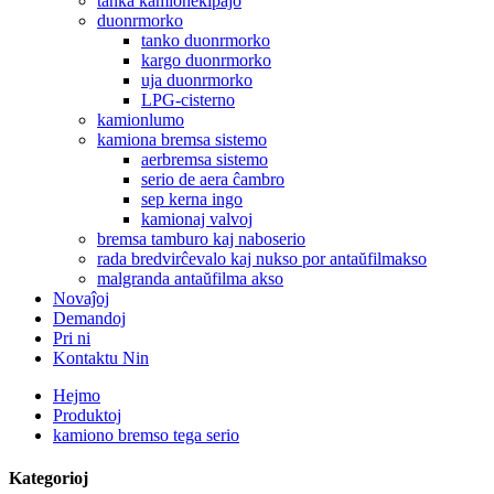
tanka kamionekipaĵo
duonrmorko
tanko duonrmorko
kargo duonrmorko
uja duonrmorko
LPG-cisterno
kamionlumo
kamiona bremsa sistemo
aerbremsa sistemo
serio de aera ĉambro
sep kerna ingo
kamionaj valvoj
bremsa tamburo kaj naboserio
rada bredvirĉevalo kaj nukso por antaŭfilmakso
malgranda antaŭfilma akso
Novaĵoj
Demandoj
Pri ni
Kontaktu Nin
Hejmo
Produktoj
kamiono bremso tega serio
Kategorioj