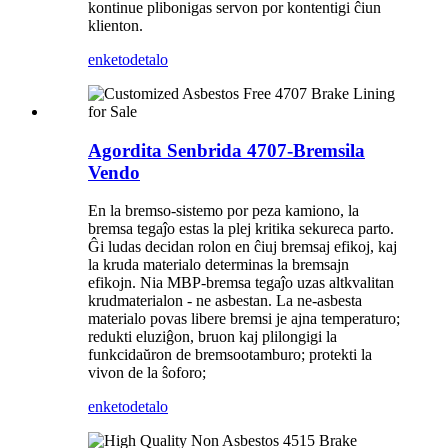
kontinue plibonigas servon por kontentigi ĉiun
klienton.
enketo
detalo
Agordita Senbrida 4707-Bremsila
Vendo
En la bremso-sistemo por peza kamiono, la
bremsa tegaĵo estas la plej kritika sekureca parto.
Ĝi ludas decidan rolon en ĉiuj bremsaj efikoj, kaj
la kruda materialo determinas la bremsajn
efikojn. Nia MBP-bremsa tegaĵo uzas altkvalitan
krudmaterialon - ne asbestan. La ne-asbesta
materialo povas libere bremsi je ajna temperaturo;
redukti eluziĝon, bruon kaj plilongigi la
funkcidaŭron de bremsootamburo; protekti la
vivon de la ŝoforo;
enketo
detalo