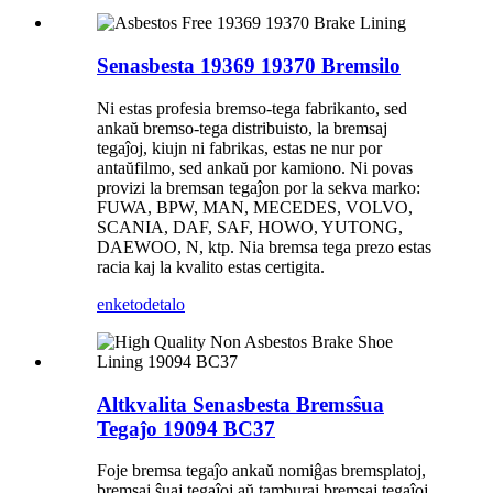
Senasbesta 19369 19370 Bremsilo
Ni estas profesia bremso-tega fabrikanto, sed
ankaŭ bremso-tega distribuisto, la bremsaj
tegaĵoj, kiujn ni fabrikas, estas ne nur por
antaŭfilmo, sed ankaŭ por kamiono. Ni povas
provizi la bremsan tegaĵon por la sekva marko:
FUWA, BPW, MAN, MECEDES, VOLVO,
SCANIA, DAF, SAF, HOWO, YUTONG,
DAEWOO, N, ktp. Nia bremsa tega prezo estas
racia kaj la kvalito estas certigita.
enketo
detalo
Altkvalita Senasbesta Bremsŝua
Tegaĵo 19094 BC37
Foje bremsa tegaĵo ankaŭ nomiĝas bremsplatoj,
bremsaj ŝuaj tegaĵoj aŭ tamburaj bremsaj tegaĵoj.