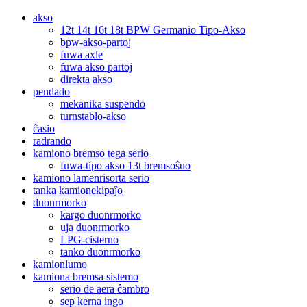
akso
12t 14t 16t 18t BPW Germanio Tipo-Akso
bpw-akso-partoj
fuwa axle
fuwa akso partoj
direkta akso
pendado
mekanika suspendo
turnstablo-akso
ĉasio
radrando
kamiono bremso tega serio
fuwa-tipo akso 13t bremsoŝuo
kamiono lamenrisorta serio
tanka kamionekipaĵo
duonrmorko
kargo duonrmorko
uja duonrmorko
LPG-cisterno
tanko duonrmorko
kamionlumo
kamiona bremsa sistemo
serio de aera ĉambro
sep kerna ingo