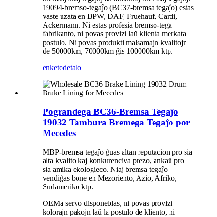
19094-bremso-tegaĵo (BC37-bremsa tegaĵo) estas
vaste uzata en BPW, DAF, Fruehauf, Cardi,
Ackermann. Ni estas profesia bremso-tega
fabrikanto, ni povas provizi laŭ klienta merkata
postulo. Ni povas produkti malsamajn kvalitojn
de 50000km, 70000km ĝis 100000km ktp.
enketo
detalo
Pograndega BC36-Bremsa Tegaĵo
19032 Tambura Bremega Tegaĵo por
Mecedes
MBP-bremsa tegaĵo ĝuas altan reputacion pro sia
alta kvalito kaj konkurenciva prezo, ankaŭ pro
sia amika ekologieco. Niaj bremsa tegaĵo
vendiĝas bone en Mezoriento, Azio, Afriko,
Sudameriko ktp.
OEMa servo disponeblas, ni povas provizi
kolorajn pakojn laŭ la postulo de kliento, ni