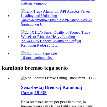
cisterna kamiono
Tanko-Kamiono-Aluminia API-Adaptilo-Valvo,
Ŝarĝado kaj U ...
22.5X11.75 Bonega Kvalito de Forĝitaj
Kamionaj Radoj aŭ R ...
16-tona tambura akso
kamiono bremso tega serio
Senasbestaj Bremsaj Kamionaj
Partoj 19935
En la bremso-sistemo por peza kamiono, la
bremsa tegaĵo estas la plej kritika sekureca parto.