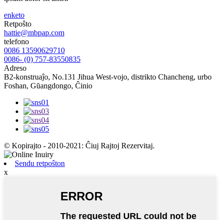
enketo
Retpoŝto
hattie@mbpap.com
telefono
0086 13590629710
0086- (0) 757-83550835
Adreso
B2-konstruaĵo, No.131 Jihua West-vojo, distrikto Chancheng, urbo
Foshan, Gŭangdongo, Ĉinio
© Kopirajto - 2010-2021: Ĉiuj Rajtoj Rezervitaj.
Sendu retpoŝton
x