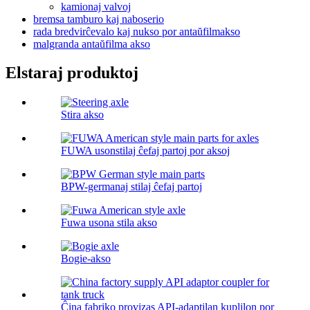
kamionaj valvoj
bremsa tamburo kaj naboserio
rada bredvirĉevalo kaj nukso por antaŭfilmakso
malgranda antaŭfilma akso
Elstaraj produktoj
Stira akso
FUWA usonstilaj ĉefaj partoj por aksoj
BPW-germanaj stilaj ĉefaj partoj
Fuwa usona stila akso
Bogie-akso
Ĉina fabriko provizas API-adaptilan kuplilon por