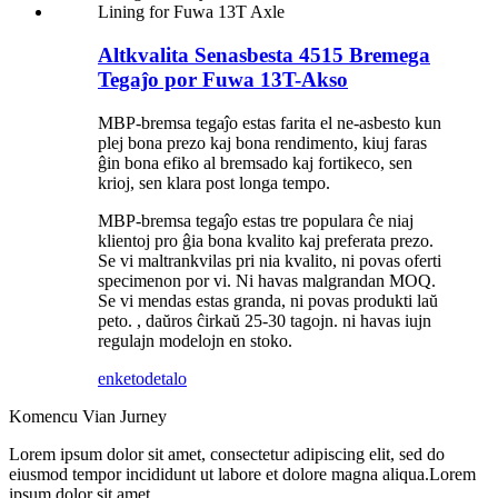
Altkvalita Senasbesta 4515 Bremega
Tegaĵo por Fuwa 13T-Akso
MBP-bremsa tegaĵo estas farita el ne-asbesto kun
plej bona prezo kaj bona rendimento, kiuj faras
ĝin bona efiko al bremsado kaj fortikeco, sen
krioj, sen klara post longa tempo.
MBP-bremsa tegaĵo estas tre populara ĉe niaj
klientoj pro ĝia bona kvalito kaj preferata prezo.
Se vi maltrankvilas pri nia kvalito, ni povas oferti
specimenon por vi. Ni havas malgrandan MOQ.
Se vi mendas estas granda, ni povas produkti laŭ
peto. , daŭros ĉirkaŭ 25-30 tagojn. ni havas iujn
regulajn modelojn en stoko.
enketo
detalo
Komencu Vian Jurney
Lorem ipsum dolor sit amet, consectetur adipiscing elit, sed do
eiusmod tempor incididunt ut labore et dolore magna aliqua.Lorem
ipsum dolor sit amet.