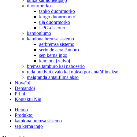
tanka kamionekipaĵo
duonrmorko
tanko duonrmorko
kargo duonrmorko
uja duonrmorko
LPG-cisterno
kamionlumo
kamiona bremsa sistemo
aerbremsa sistemo
serio de aera ĉambro
sep kerna ingo
kamionaj valvoj
bremsa tamburo kaj naboserio
rada bredvirĉevalo kaj nukso por antaŭfilmakso
malgranda antaŭfilma akso
Novaĵoj
Demandoj
Pri ni
Kontaktu Nin
Hejmo
Produktoj
kamiona bremsa sistemo
sep kerna ingo