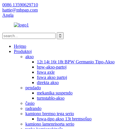
0086 13590629710
hattie@mbpap.com
Angla
Hejmo
Produktoj
akso
12t 14t 16t 18t BPW Germanio Tipo-Akso
bpw-akso-partoj
fuwa axle
fuwa akso partoj
direkta akso
pendado
mekanika suspendo
turnstablo-akso
ĉasio
radrando
kamiono bremso tega serio
fuwa-tipo akso 13t bremsoŝuo
kamiono lamenrisorta serio