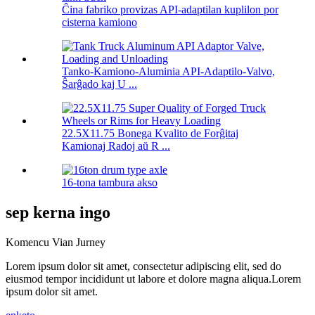
Ĉina fabriko provizas API-adaptilan kuplilon por
cisterna kamiono
Tanko-Kamiono-Aluminia API-Adaptilo-Valvo,
Ŝarĝado kaj U ...
22.5X11.75 Bonega Kvalito de Forĝitaj
Kamionaj Radoj aŭ R ...
16-tona tambura akso
sep kerna ingo
Komencu Vian Jurney
Lorem ipsum dolor sit amet, consectetur adipiscing elit, sed do
eiusmod tempor incididunt ut labore et dolore magna aliqua.Lorem
ipsum dolor sit amet.