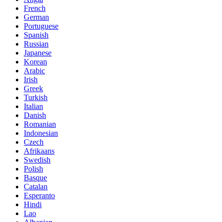
French
German
Portuguese
Spanish
Russian
Japanese
Korean
Arabic
Irish
Greek
Turkish
Italian
Danish
Romanian
Indonesian
Czech
Afrikaans
Swedish
Polish
Basque
Catalan
Esperanto
Hindi
Lao