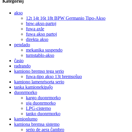
Kategorioj
akso
12t 14t 16t 18t BPW Germanio Tipo-Akso
bpw-akso-partoj
fuwa axle
fuwa akso partoj
direkta akso
pendado
mekanika suspendo
turnstablo-akso
ĉasio
radrando
kamiono bremso tega serio
fuwa-tipo akso 13t bremsoŝuo
kamiono lamenrisorta serio
tanka kamionekipaĵo
duonrmorko
kargo duonrmorko
uja duonrmorko
LPG-cisterno
tanko duonrmorko
kamionlumo
kamiona bremsa sistemo
serio de aera ĉambro