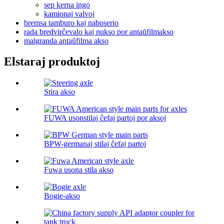
sep kerna ingo
kamionaj valvoj
bremsa tamburo kaj naboserio
rada bredvirĉevalo kaj nukso por antaŭfilmakso
malgranda antaŭfilma akso
Elstaraj produktoj
Stira akso
FUWA usonstilaj ĉefaj partoj por aksoj
BPW-germanaj stilaj ĉefaj partoj
Fuwa usona stila akso
Bogie-akso