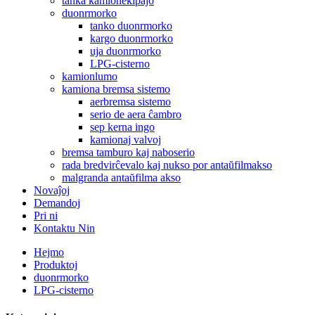
tanka kamionekipaĵo
duonrmorko
tanko duonrmorko
kargo duonrmorko
uja duonrmorko
LPG-cisterno
kamionlumo
kamiona bremsa sistemo
aerbremsa sistemo
serio de aera ĉambro
sep kerna ingo
kamionaj valvoj
bremsa tamburo kaj naboserio
rada bredvirĉevalo kaj nukso por antaŭfilmakso
malgranda antaŭfilma akso
Novaĵoj
Demandoj
Pri ni
Kontaktu Nin
Hejmo
Produktoj
duonrmorko
LPG-cisterno