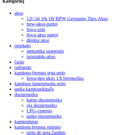
Kategorioj
akso
12t 14t 16t 18t BPW Germanio Tipo-Akso
bpw-akso-partoj
fuwa axle
fuwa akso partoj
direkta akso
pendado
mekanika suspendo
turnstablo-akso
ĉasio
radrando
kamiono bremso tega serio
fuwa-tipo akso 13t bremsoŝuo
kamiono lamenrisorta serio
tanka kamionekipaĵo
duonrmorko
kargo duonrmorko
uja duonrmorko
LPG-cisterno
tanko duonrmorko
kamionlumo
kamiona bremsa sistemo
serio de aera ĉambro