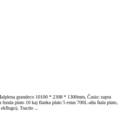
5, Malplena grandeco 10100 * 2308 * 1300mm, Ĉasio: supra
a funda plato 10 kaj flanka plato 5 estas 700L-alta ŝtala plato,
kflugo), Tractio ...