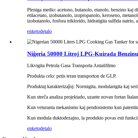
Pleniga medio: acetono, butanolo, etanolo, benzino kaj d
etilacetato, izobutanolo, izopropanolo, keroseno, metanolo
izobutanolo, fosfora triklorido, hidratigita sulfida natri
enketo
detalo
Niĝeria 50000 Litroj LPG-Kuirada Benzinu
Likvigita Petrola Gasa Transporta Antaŭfilmo
Produkta celo: petis teran transporton de GLP.
Produktaj karakterizaĵoj: Normigita, modularigita kaj serii
Kun streĉa analiza projektado, uzante novan fortan ŝtala
Kun veturanta mekanismo kaj pendosistemo kun patentita r
Kun modula duktodezajno, la produkto povas esti funkciig
enketo
detalo