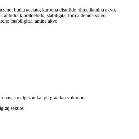
nzeno, butila acetato, karbona disulfido, dimetilamina akvo,
, anhidra kloraldehido, stabiligita, formaldehida solvo,
reno (stabiligita), amina akvo
ukto havas malpezan kaj pli grandan volumon.
gitaj sekure.