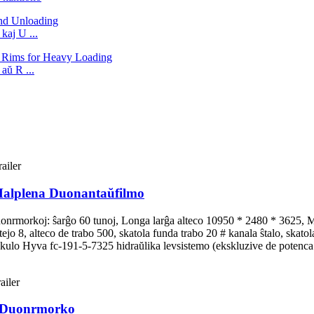
aj U ...
aŭ R ...
alplena Duonantaŭfilmo
jaj duonrmorkoj: ŝarĝo 60 tunoj, Longa larĝa alteco 10950 * 2480 * 362
tejo 8, alteco de trabo 500, skatola funda trabo 20 # kanala ŝtalo, skatol
lo Hyva fc-191-5-7325 hidraŭlika levsistemo (ekskluzive de potenca e
a Duonrmorko