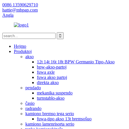
0086 13590629710
hattie@mbpap.com
Angla
Hejmo
Produktoj
akso
12t 14t 16t 18t BPW Germanio Tipo-Akso
bpw-akso-partoj
fuwa axle
fuwa akso partoj
direkta akso
pendado
mekanika suspendo
turnstablo-akso
ĉasio
radrando
kamiono bremso tega serio
fuwa-tipo akso 13t bremsoŝuo
kamiono lamenrisorta serio