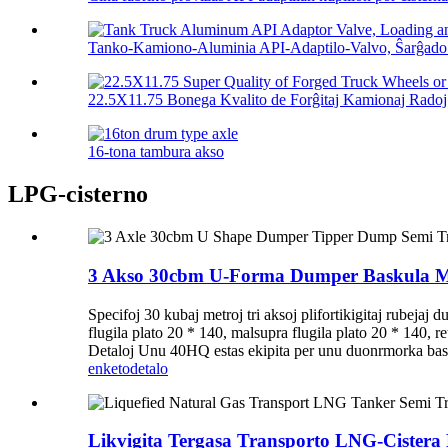
Tanko-Kamiono-Aluminia API-Adaptilo-Valvo, Ŝarĝado k
22.5X11.75 Bonega Kvalito de Forĝitaj Kamionaj Radoj 
16-tona tambura akso
LPG-cisterno
3 Akso 30cbm U-Forma Dumper Baskula M
Specifoj 30 kubaj metroj tri aksoj plifortikigitaj rube
flugila plato 20 * 140, malsupra flugila plato 20 * 140, re
Detaloj Unu 40HQ estas ekipita per unu duonrmorka basku
enketo
detalo
Likvigita Tergasa Transporto LNG-Cister