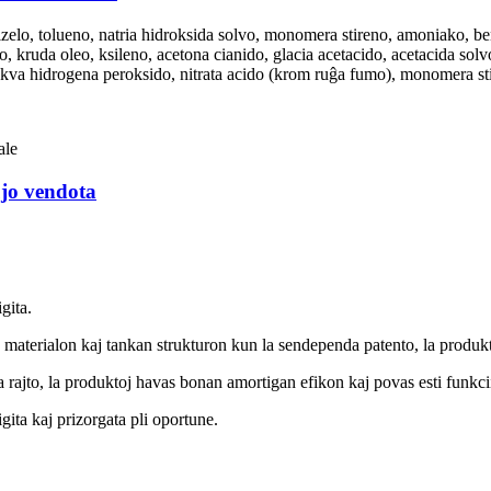
izelo, tolueno, natria hidroksida solvo, monomera stireno, amoniako, be
, kruda oleo, ksileno, acetona cianido, glacia acetacido, acetacida solvo
o, akva hidrogena peroksido, nitrata acido (krom ruĝa fumo), monomera sti
jo vendota
gita.
n materialon kaj tankan strukturon kun la sendependa patento, la prod
ajto, la produktoj havas bonan amortigan efikon kaj povas esti funkcii
ita kaj prizorgata pli oportune.