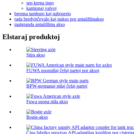
sep kerna ingo
kamionaj valvoj
bremsa tamburo kaj naboserio
rada bredvirĉevalo kaj nukso por antaŭfilmakso
malgranda antaŭfilma akso
Elstaraj produktoj
Stira akso
FUWA usonstilaj ĉefaj partoj por aksoj
BPW-germanaj stilaj ĉefaj partoj
Fuwa usona stila akso
Bogie-akso
Ĉina fabriko provizas API-adaptilan kuplilon por cister