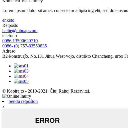
Komencu Vian Jurney
Lorem ipsum dolor sit amet, consectetur adipiscing elit, sed do eiusm
enketo
Retpoŝto
hattie@mbpap.com
telefono
0086 13590629710
0086- (0) 757-83550835
Adreso
B2-konstruaĵo, No.131 Jihua West-vojo, distrikto Chancheng, urbo 
© Kopirajto - 2010-2021: Ĉiuj Rajtoj Rezervitaj.
Sendu retpoŝton
x