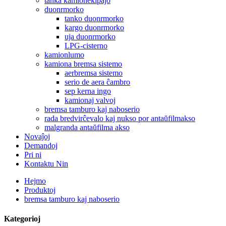
tanka kamionekipaĵo
duonrmorko
tanko duonrmorko
kargo duonrmorko
uja duonrmorko
LPG-cisterno
kamionlumo
kamiona bremsa sistemo
aerbremsa sistemo
serio de aera ĉambro
sep kerna ingo
kamionaj valvoj
bremsa tamburo kaj naboserio
rada bredvirĉevalo kaj nukso por antaŭfilmakso
malgranda antaŭfilma akso
Novaĵoj
Demandoj
Pri ni
Kontaktu Nin
Hejmo
Produktoj
bremsa tamburo kaj naboserio
Kategorioj