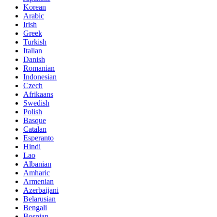
Korean
Arabic
Irish
Greek
Turkish
Italian
Danish
Romanian
Indonesian
Czech
Afrikaans
Swedish
Polish
Basque
Catalan
Esperanto
Hindi
Lao
Albanian
Amharic
Armenian
Azerbaijani
Belarusian
Bengali
Bosnian