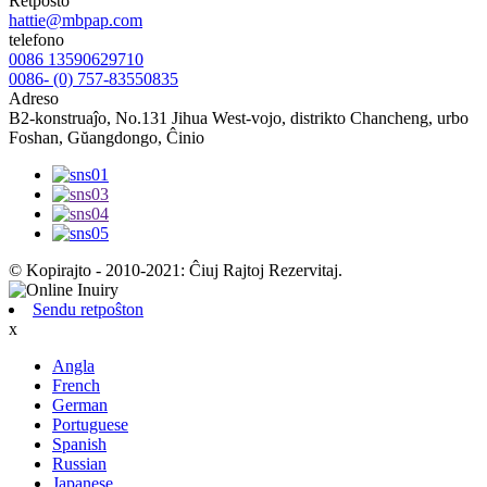
Retpoŝto
hattie@mbpap.com
telefono
0086 13590629710
0086- (0) 757-83550835
Adreso
B2-konstruaĵo, No.131 Jihua West-vojo, distrikto Chancheng, urbo
Foshan, Gŭangdongo, Ĉinio
© Kopirajto - 2010-2021: Ĉiuj Rajtoj Rezervitaj.
Sendu retpoŝton
x
Angla
French
German
Portuguese
Spanish
Russian
Japanese