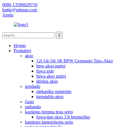
0086 13590629710
hattie@mbpap.com
Angla
Hejmo
Produktoj
akso
12t 14t 16t 18t BPW Germanio Tipo-Akso
bpw-akso-partoj
fuwa axle
fuwa akso partoj
direkta akso
pendado
mekanika suspendo
turnstablo-akso
ĉasio
radrando
kamiono bremso tega serio
fuwa-tipo akso 13t bremsoŝuo
kamiono lamenrisorta serio