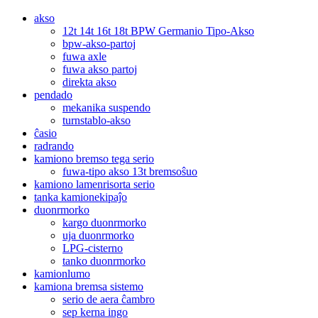
akso
12t 14t 16t 18t BPW Germanio Tipo-Akso
bpw-akso-partoj
fuwa axle
fuwa akso partoj
direkta akso
pendado
mekanika suspendo
turnstablo-akso
ĉasio
radrando
kamiono bremso tega serio
fuwa-tipo akso 13t bremsoŝuo
kamiono lamenrisorta serio
tanka kamionekipaĵo
duonrmorko
kargo duonrmorko
uja duonrmorko
LPG-cisterno
tanko duonrmorko
kamionlumo
kamiona bremsa sistemo
serio de aera ĉambro
sep kerna ingo