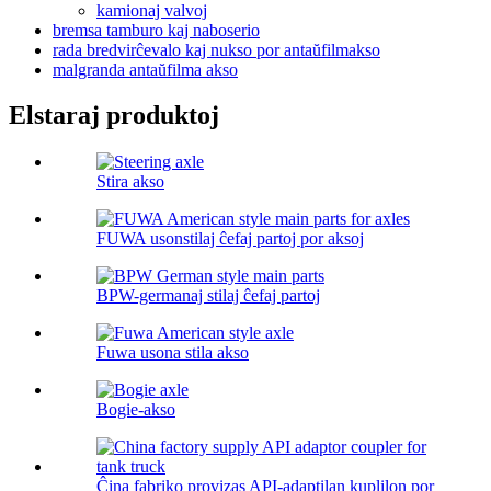
kamionaj valvoj
bremsa tamburo kaj naboserio
rada bredvirĉevalo kaj nukso por antaŭfilmakso
malgranda antaŭfilma akso
Elstaraj produktoj
Stira akso
FUWA usonstilaj ĉefaj partoj por aksoj
BPW-germanaj stilaj ĉefaj partoj
Fuwa usona stila akso
Bogie-akso
Ĉina fabriko provizas API-adaptilan kuplilon por