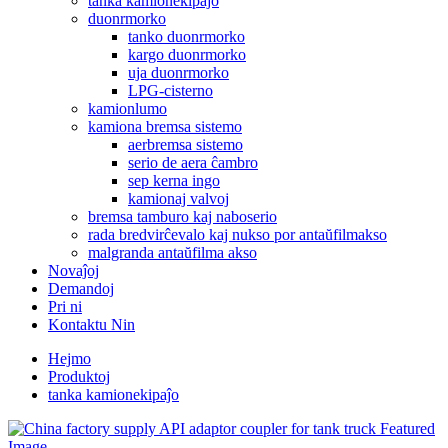
tanka kamionekipaĵo
duonrmorko
tanko duonrmorko
kargo duonrmorko
uja duonrmorko
LPG-cisterno
kamionlumo
kamiona bremsa sistemo
aerbremsa sistemo
serio de aera ĉambro
sep kerna ingo
kamionaj valvoj
bremsa tamburo kaj naboserio
rada bredvirĉevalo kaj nukso por antaŭfilmakso
malgranda antaŭfilma akso
Novaĵoj
Demandoj
Pri ni
Kontaktu Nin
Hejmo
Produktoj
tanka kamionekipaĵo