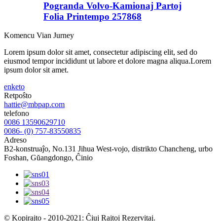
Pogranda Volvo-Kamionaj Partoj
Folia Printempo 257868
Komencu Vian Jurney
Lorem ipsum dolor sit amet, consectetur adipiscing elit, sed do
eiusmod tempor incididunt ut labore et dolore magna aliqua.Lorem
ipsum dolor sit amet.
enketo
Retpoŝto
hattie@mbpap.com
telefono
0086 13590629710
0086- (0) 757-83550835
Adreso
B2-konstruaĵo, No.131 Jihua West-vojo, distrikto Chancheng, urbo
Foshan, Gŭangdongo, Ĉinio
© Kopirajto - 2010-2021: Ĉiuj Rajtoj Rezervitaj.