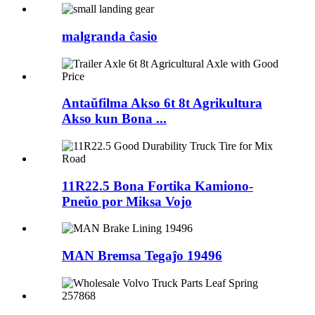
malgranda ĉasio
Antaŭfilma Akso 6t 8t Agrikultura
Akso kun Bona ...
11R22.5 Bona Fortika Kamiono-
Pneŭo por Miksa Vojo
MAN Bremsa Tegaĵo 19496