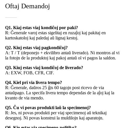
Oftaj Demandoj
Q1. Kiaj estas viaj kondiĉoj por paki?
R: Ĝenerale varoj estas sigelitaj en ruzaĵoj kaj pakitaj en
kartoskatoloj kaj paledaj aŭ lignaj kestoj.
Q2. Kiuj estas viaj pagkondiĉoj?
A: T / T (deponejo + ekvilibro antaŭ liverado). Ni montros al vi
la fotojn de la produktoj kaj pakoj antaŭ ol vi pagos la saldon.
Q3. Kiuj estas viaj kondiĉoj de liverado?
A: EXW, FOB, CFR, CIF.
Q4. Kiel pri via livera tempo?
R: Ĝenerale, daŭros 25 ĝis 60 tagojn post ricevo de via
antaŭpago. La specifa livera tempo dependas de la aĵoj kaj la
kvanto de via mendo.
Q5. Ĉu vi povas produkti laŭ la specimenoj?
R: Jes, ni povas produkti per viaj specimenoj aŭ teknikaj
desegnoj. Ni povas konstrui la muldilojn kaj aparatojn.
Q6. Kio estas via specimeno-politiko?