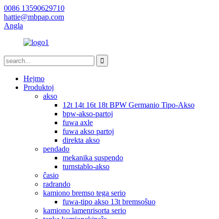
0086 13590629710
hattie@mbpap.com
Angla
Hejmo
Produktoj
akso
12t 14t 16t 18t BPW Germanio Tipo-Akso
bpw-akso-partoj
fuwa axle
fuwa akso partoj
direkta akso
pendado
mekanika suspendo
turnstablo-akso
ĉasio
radrando
kamiono bremso tega serio
fuwa-tipo akso 13t bremsoŝuo
kamiono lamenrisorta serio