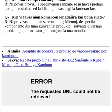
R: Ni povas provizi la specimenon senpage se ni havas pretajn
partojn en stoko, sed la klientoj devas pagi la kurieran koston.
Q7. Kiel vi faras nian komercon longdaŭra kaj bona rilato?
R: Ni provizas unuopan servon al niaj klientoj, de specifa
komponanto ĝis finaj kunvenitaj produktoj, solvante diversajn
problemojn por malsamaj klientoj tra la tuta mondo.
Antaŭa:
Adaptilo de bonkvalita provizo de vaporo-reakiro por
kamioneto
Sekva:
Rabata prezo Ĉina Fabrikisto 4X2 Ŝarĝante 6 Kubajn
Metrojn Oleo-Bruliga Kamiono