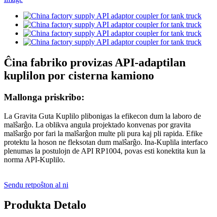
Ĉina fabriko provizas API-adaptilan
kuplilon por cisterna kamiono
Mallonga priskribo:
La Gravita Guta Kuplilo plibonigas la efikecon dum la laboro de
malŝarĝo. La oblikva angula projektado konvenas por gravita
malŝarĝo por fari la malŝarĝon multe pli pura kaj pli rapida. Efike
protektu la hoson ne fleksotan dum malŝarĝo. Ina-Kuplila interfaco
plenumas la postulojn de API RP1004, povas esti konektita kun la
norma API-Kuplilo.
Sendu retpoŝton al ni
Produkta Detalo