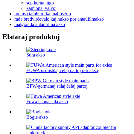
sep kerna ingo
kamionaj valvoj
bremsa tamburo kaj naboserio
rada bredvirĉevalo kaj nukso por antaŭfilmakso
malgranda antaŭfilma akso
Elstaraj produktoj
Stira akso
FUWA usonstilaj ĉefaj partoj por aksoj
BPW-germanaj stilaj ĉefaj partoj
Fuwa usona stila akso
Bogie-akso