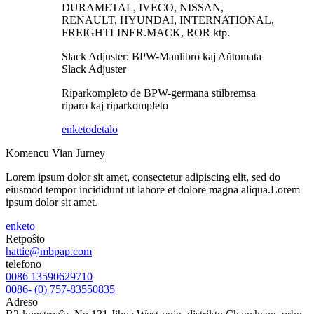
DURAMETAL, IVECO, NISSAN,
RENAULT, HYUNDAI, INTERNATIONAL,
FREIGHTLINER.MACK, ROR ktp.
Slack Adjuster: BPW-Manlibro kaj Aŭtomata
Slack Adjuster
Riparkompleto de BPW-germana stilbremsa
riparo kaj riparkompleto
enketo
detalo
Komencu Vian Jurney
Lorem ipsum dolor sit amet, consectetur adipiscing elit, sed do
eiusmod tempor incididunt ut labore et dolore magna aliqua.Lorem
ipsum dolor sit amet.
enketo
Retpoŝto
hattie@mbpap.com
telefono
0086 13590629710
0086- (0) 757-83550835
Adreso