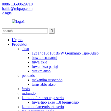
0086 13590629710
hattie@mbpap.com
Angla
Hejmo
Produktoj
akso
12t 14t 16t 18t BPW Germanio Tipo-Akso
bpw-akso-partoj
fuwa axle
fuwa akso partoj
direkta akso
pendado
mekanika suspendo
turnstablo-akso
ĉasio
radrando
kamiono bremso tega serio
fuwa-tipo akso 13t bremsoŝuo
kamiono lamenrisorta serio