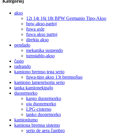
Kategorioj
akso
12t 14t 16t 18t BPW Germanio Tipo-Akso
bpw-akso-partoj
fuwa axle
fuwa akso partoj
direkta akso
pendado
mekanika suspendo
turnstablo-akso
ĉasio
radrando
kamiono bremso tega serio
fuwa-tipo akso 13t bremsoŝuo
kamiono lamenrisorta serio
tanka kamionekipaĵo
duonrmorko
kargo duonrmorko
uja duonrmorko
LPG-cisterno
tanko duonrmorko
kamionlumo
kamiona bremsa sistemo
serio de aera ĉambro