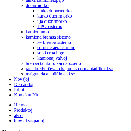
tanka kamionekipaĵo
duonrmorko
tanko duonrmorko
kargo duonrmorko
uja duonrmorko
LPG-cisterno
kamionlumo
kamiona bremsa sistemo
aerbremsa sistemo
serio de aera ĉambro
sep kerna ingo
kamionaj valvoj
bremsa tamburo kaj naboserio
rada bredvirĉevalo kaj nukso por antaŭfilmakso
malgranda antaŭfilma akso
Novaĵoj
Demandoj
Pri ni
Kontaktu Nin
Hejmo
Produktoj
akso
bpw-akso-partoj