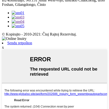
B2-konstruaĵo, No.131 Jihua West-vojo, distrikto Chancheng, urbo
Foshan, Gŭangdongo, Ĉinio
© Kopirajto - 2010-2021: Ĉiuj Rajtoj Rezervitaj.
Sendu retpoŝton
x