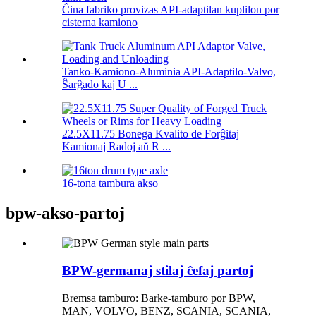
Ĉina fabriko provizas API-adaptilan kuplilon por
cisterna kamiono
Tanko-Kamiono-Aluminia API-Adaptilo-Valvo,
Ŝarĝado kaj U ...
22.5X11.75 Bonega Kvalito de Forĝitaj
Kamionaj Radoj aŭ R ...
16-tona tambura akso
bpw-akso-partoj
BPW-germanaj stilaj ĉefaj partoj
Bremsa tamburo: Barke-tamburo por BPW,
MAN, VOLVO, BENZ, SCANIA, SCANIA,