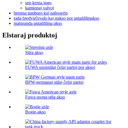
sep kerna ingo
kamionaj valvoj
bremsa tamburo kaj naboserio
rada bredvirĉevalo kaj nukso por antaŭfilmakso
malgranda antaŭfilma akso
Elstaraj produktoj
Stira akso
FUWA usonstilaj ĉefaj partoj por aksoj
BPW-germanaj stilaj ĉefaj partoj
Fuwa usona stila akso
Bogie-akso