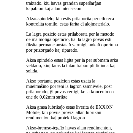
traktado, kiu havas grandan superŝarĝan
kapablon kaj altan intensecon.
Akso-spindelo, kiu estis prilaborita per cifereca
kontrolita tornilo, estas farita el alojmaterialo.
La lagra pozicio estas prilaborata per la metodo
de malmoliga operacio, tial la lagro povas esti
fiksita permane anstataŭ varmigi, ankaŭ oportuna
por prizorgado kaj riparado.
Aksa spindelo estas ligita per la per submara arka
veldado, kiuj faras la tutan trabon pli fidinda kaj
solida.
Akso portanta pozicion estas uzata la
muelmaŝino por teni la lagron samnivele, post
prilaborado, ĝi povas certigi, ke la koncentreco
ene de 0,02mm strikte.
Aksa grasa lubrikaĵo estas liverita de EXXON
Mobile, kiu povus provizi altan lubrikan
rendimenton kaj protekti lagron.
Akso-bremso-tegaĵo havas altan rendimenton,