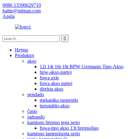
0086 13590629710
hattie@mbpap.com
Angla
Hejmo
Produktoj
akso
12t 14t 16t 18t BPW Germanio Tipo-Akso
bpw-akso-partoj
fuwa axle
fuwa akso partoj
direkta akso
pendado
mekanika suspendo
turnstablo-akso
ĉasio
radrando
kamiono bremso tega serio
fuwa-tipo akso 13t bremsoŝuo
kamiono lamenrisorta serio