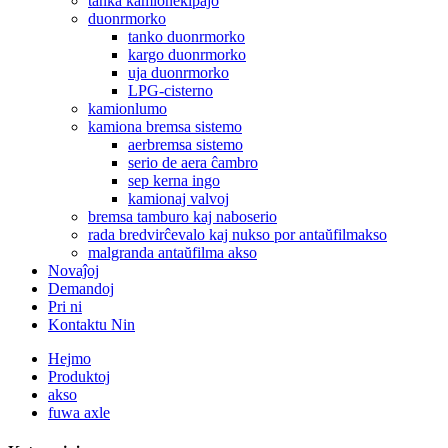
tanka kamionekipaĵo
duonrmorko
tanko duonrmorko
kargo duonrmorko
uja duonrmorko
LPG-cisterno
kamionlumo
kamiona bremsa sistemo
aerbremsa sistemo
serio de aera ĉambro
sep kerna ingo
kamionaj valvoj
bremsa tamburo kaj naboserio
rada bredvirĉevalo kaj nukso por antaŭfilmakso
malgranda antaŭfilma akso
Novaĵoj
Demandoj
Pri ni
Kontaktu Nin
Hejmo
Produktoj
akso
fuwa axle