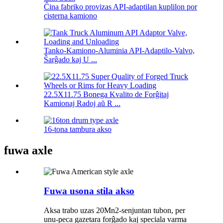
Ĉina fabriko provizas API-adaptilan kuplilon por
cisterna kamiono
Tanko-Kamiono-Aluminia API-Adaptilo-Valvo,
Ŝarĝado kaj U ...
22.5X11.75 Bonega Kvalito de Forĝitaj
Kamionaj Radoj aŭ R ...
16-tona tambura akso
fuwa axle
Fuwa usona stila akso
Aksa trabo uzas 20Mn2-senjuntan tubon, per
unu-peca gazetara forĝado kaj speciala varma