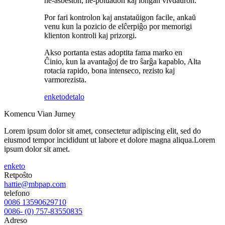
ne-asbeston, ne-poluadon kaj longan vivdaŭron.
Por fari kontrolon kaj anstataŭigon facile, ankaŭ
venu kun la pozicio de elĉerpiĝo por memorigi
klienton kontroli kaj prizorgi.
Akso portanta estas adoptita fama marko en
Ĉinio, kun la avantaĝoj de tro ŝarĝa kapablo, Alta
rotacia rapido, bona intenseco, rezisto kaj
varmorezista.
enketo
detalo
Komencu Vian Jurney
Lorem ipsum dolor sit amet, consectetur adipiscing elit, sed do
eiusmod tempor incididunt ut labore et dolore magna aliqua.Lorem
ipsum dolor sit amet.
enketo
Retpoŝto
hattie@mbpap.com
telefono
0086 13590629710
0086- (0) 757-83550835
Adreso