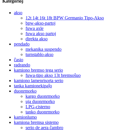
Kategorioj
akso
12t 14t 16t 18t BPW Germanio Tipo-Akso
bpw-akso-partoj
fuwa axle
fuwa akso partoj
direkta akso
pendado
mekanika suspendo
turnstablo-akso
ĉasio
radrando
kamiono bremso tega serio
fuwa-tipo akso 13t bremsoŝuo
kamiono lamenrisorta serio
tanka kamionekipaĵo
duonrmorko
kargo duonrmorko
uja duonrmorko
LPG-cisterno
tanko duonrmorko
kamionlumo
kamiona bremsa sistemo
serio de aera ĉambro