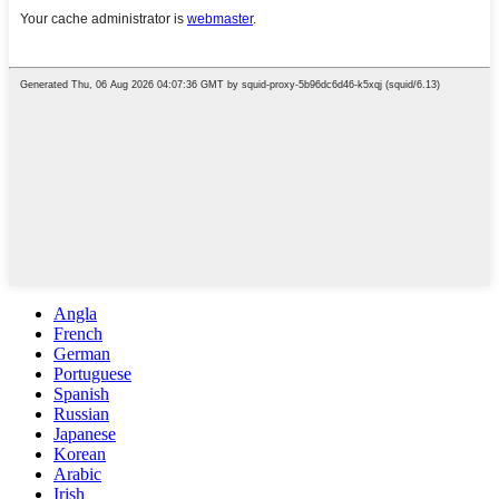
Angla
French
German
Portuguese
Spanish
Russian
Japanese
Korean
Arabic
Irish