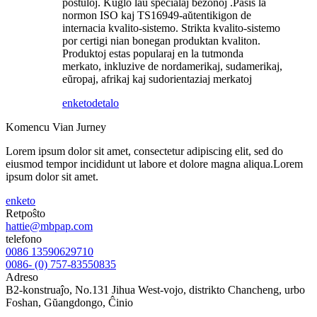
postuloj. Kuglo laŭ specialaj bezonoj .Pasis la
normon ISO kaj TS16949-aŭtentikigon de
internacia kvalito-sistemo. Strikta kvalito-sistemo
por certigi nian bonegan produktan kvaliton.
Produktoj estas popularaj en la tutmonda
merkato, inkluzive de nordamerikaj, sudamerikaj,
eŭropaj, afrikaj kaj sudorientaziaj merkatoj
enketo
detalo
Komencu Vian Jurney
Lorem ipsum dolor sit amet, consectetur adipiscing elit, sed do
eiusmod tempor incididunt ut labore et dolore magna aliqua.Lorem
ipsum dolor sit amet.
enketo
Retpoŝto
hattie@mbpap.com
telefono
0086 13590629710
0086- (0) 757-83550835
Adreso
B2-konstruaĵo, No.131 Jihua West-vojo, distrikto Chancheng, urbo
Foshan, Gŭangdongo, Ĉinio