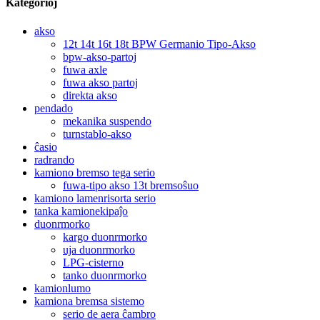
Kategorioj
akso
12t 14t 16t 18t BPW Germanio Tipo-Akso
bpw-akso-partoj
fuwa axle
fuwa akso partoj
direkta akso
pendado
mekanika suspendo
turnstablo-akso
ĉasio
radrando
kamiono bremso tega serio
fuwa-tipo akso 13t bremsoŝuo
kamiono lamenrisorta serio
tanka kamionekipaĵo
duonrmorko
kargo duonrmorko
uja duonrmorko
LPG-cisterno
tanko duonrmorko
kamionlumo
kamiona bremsa sistemo
serio de aera ĉambro