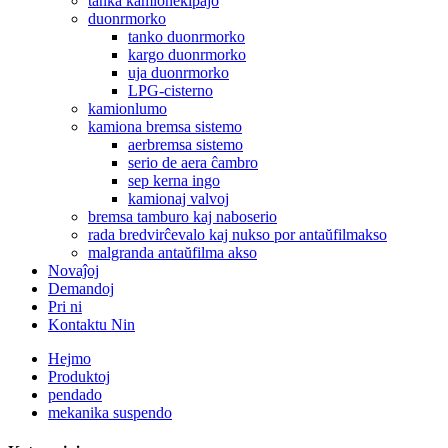
tanka kamionekipaĵo
duonrmorko
tanko duonrmorko
kargo duonrmorko
uja duonrmorko
LPG-cisterno
kamionlumo
kamiona bremsa sistemo
aerbremsa sistemo
serio de aera ĉambro
sep kerna ingo
kamionaj valvoj
bremsa tamburo kaj naboserio
rada bredvirĉevalo kaj nukso por antaŭfilmakso
malgranda antaŭfilma akso
Novaĵoj
Demandoj
Pri ni
Kontaktu Nin
Hejmo
Produktoj
pendado
mekanika suspendo