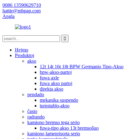
0086 13590629710
hattie@mbpap.com
Angla
Hejmo
Produktoj
akso
12t 14t 16t 18t BPW Germanio Tipo-Akso
bpw-akso-partoj
fuwa axle
fuwa akso partoj
direkta akso
pendado
mekanika suspendo
turnstablo-akso
ĉasio
radrando
kamiono bremso tega serio
fuwa-tipo akso 13t bremsoŝuo
kamiono lamenrisorta serio