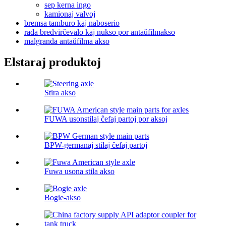
sep kerna ingo
kamionaj valvoj
bremsa tamburo kaj naboserio
rada bredvirĉevalo kaj nukso por antaŭfilmakso
malgranda antaŭfilma akso
Elstaraj produktoj
Stira akso
FUWA usonstilaj ĉefaj partoj por aksoj
BPW-germanaj stilaj ĉefaj partoj
Fuwa usona stila akso
Bogie-akso