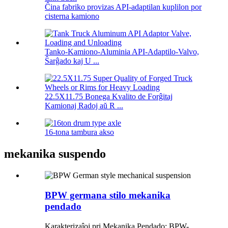
Ĉina fabriko provizas API-adaptilan kuplilon por
cisterna kamiono
Tanko-Kamiono-Aluminia API-Adaptilo-Valvo,
Ŝarĝado kaj U ...
22.5X11.75 Bonega Kvalito de Forĝitaj
Kamionaj Radoj aŭ R ...
16-tona tambura akso
mekanika suspendo
BPW germana stilo mekanika
pendado
Karakterizaĵoj pri Mekanika Pendado: BPW-