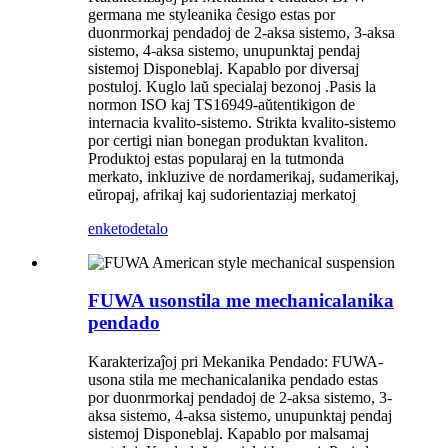
germana me styleanika ĉesigo estas por
duonrmorkaj pendadoj de 2-aksa sistemo, 3-aksa
sistemo, 4-aksa sistemo, unupunktaj pendaj
sistemoj Disponeblaj. Kapablo por diversaj
postuloj. Kuglo laŭ specialaj bezonoj .Pasis la
normon ISO kaj TS16949-aŭtentikigon de
internacia kvalito-sistemo. Strikta kvalito-sistemo
por certigi nian bonegan produktan kvaliton.
Produktoj estas popularaj en la tutmonda
merkato, inkluzive de nordamerikaj, sudamerikaj,
eŭropaj, afrikaj kaj sudorientaziaj merkatoj
enketo
detalo
FUWA usonstila me mechanicalanika
pendado
Karakterizaĵoj pri Mekanika Pendado: FUWA-
usona stila me mechanicalanika pendado estas
por duonrmorkaj pendadoj de 2-aksa sistemo, 3-
aksa sistemo, 4-aksa sistemo, unupunktaj pendaj
sistemoj Disponeblaj. Kapablo por malsamaj